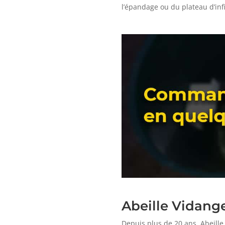
l’épandage ou du plateau d’inf
Abeille Vidange
Depuis plus de 20 ans, Abeille