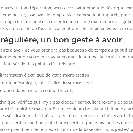
 micro-station d’épuration, vous avez logiquement le désir que votre
blème ne surgisse avec le temps. Mais comme tout appareil, pour q
l est important de penser à un entretien et une maintenance régulièr
e 87, spécialiste de l’assainissement dans le Limousin vous livre qu
 régulière, un bon geste à avoir
rtants à avoir ne vous prendra pas beaucoup de temps au quotidie
onnement de votre micro-station dans le temps : la vérification r
s faut vérifier les points-clés, tels que :
limentation électrique de votre micro-station ;
partie mécanique, c’est-à-dire du surpresseur ;
aération dans l’un des compartiments.
echnique, vérifiez qu’il n’y a pas d’odeur particulière (exemple : ode
ux très noirâtre mais plutôt une couleur chocolat au lait ou d’al
 les vérifications effectuées, il peut être intéressant d’observer le
 pour vérifier son bon état et ainsi vérifier que le niveau des eaux
gulière prend peu de temps, et constitue la base des “bons gestes” 