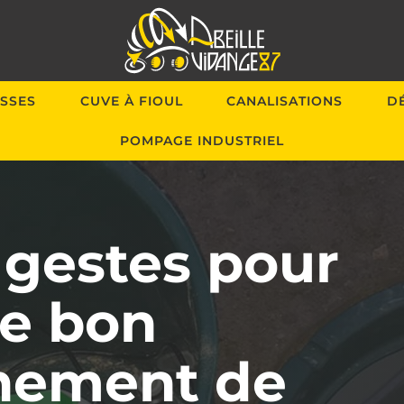
SSES
CUVE À FIOUL
CANALISATIONS
D
POMPAGE INDUSTRIEL
 gestes pour
le bon
nement de