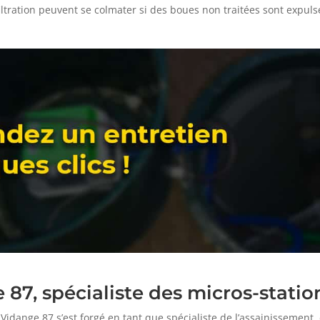
iltration peuvent se colmater si des boues non traitées sont expuls
 87, spécialiste des micros-stati
 Vidange 87 s’est forgé en tant que spécialiste de l’assainissemen