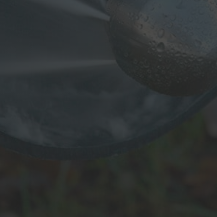
sommes en mesure de réaliser une
inspection à l’aide d’une caméra afin
d’en déterminer l’origine.

Inspection par Caméra
Inspection des canalisations par
caméra
pour un
diagnostique
rapide et efficace
. Grâce à nos
équipements de pointe, nous
localisons obstructions, fissures et
autres anomalies.