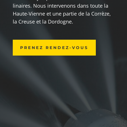
linaires. Nous intervenons dans toute la
Haute-Vienne et une partie de la Corrèze,
la Creuse et la Dordogne.
PRENEZ RENDEZ-VOUS
Il débouche, le furet !
Tous nos véhicules sont équipés d’une
technologie Haute Pression, dite « furet
», pour le nettoyage et le
débouchage
des canalisations
.

Le + Abeille Vidange 87
Lors d’obstruction récurrente, nous